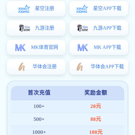
2026-06-07 22:02
99 次阅读
肯扬马丁回顾历史五大防守者：手套科比
阿伦自己与魔兽的传奇对决
在篮球历史的长河中，防守者往往扮演着至关重要的
角色。肯扬·马丁在回顾历史五大防守者时，提到了手
套、科比、阿伦自己与魔兽之间的传奇对决。这些球
员不仅以出色的个人技术著称，更是通过顽强的防守
改变了比赛的走向。本文将从四个方面详细探讨肯扬·
马丁所提及的这几位伟大防守者，以及他们在各自时
代所展现出的独特魅力和影响力。在接下来的内容