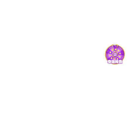
科比在场上总是保持高度专注，他会全场紧逼对方主
控，用迅猛而有效率的方法去干扰每一个投篮。他具
备非凡的一对一能力，不论面对何种风格的进攻者，
都能够利用自己的身体条件进行有效抵挡。同时，科
比也曾多次当选最佳防守阵容，这证明了他在两端均
有卓越表现。
尽管科比生涯中的主要成就集中于进攻，但他始终没
有忽视自己的责任。他常常在关键时刻站出来，为球
队提供坚实后盾，生态平衡自身攻击欲望与团队需
要，是他成为传奇的重要因素之一。
3、铁血斗士：雷·阿伦
雷·阿伦作为NBA历史上最顶尖射手之一，其实也拥有
不俗的防守能力。在密尔沃基雄鹿时期，他以其机动