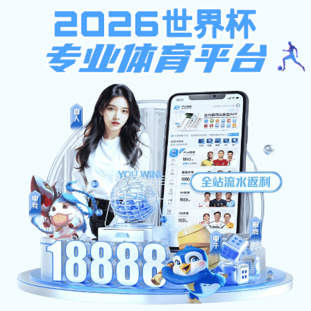
立即注册
乐动体育唯一官网
官网
· 权威体育数据平台
乐动体育唯一官网 OFFICIAL WEBSITE
自2022年创立以来，
乐动体育唯一官网
致力于为用户
提供包括NBA、英超、欧洲杯、LPL在内的热门赛事直
播与数据服务，广受用户信赖。
立即下载乐动体育唯一官网APP