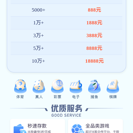
平台不对因网络问题、第三方系统故障等引发的内容偏差或使用
后果承担责任。
8. 法律适用
本协议适用中华人民共和国法律，争议将提交至平台所在地法院
依法处理。
9. 联系我们
如有任何疑问或建议，请联系邮箱：
support@tedbachglass.com。
荣誉与成就