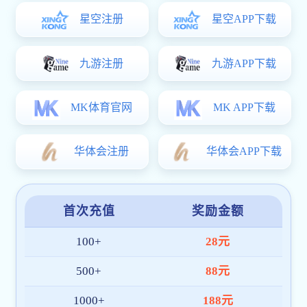
4. 用户行为
禁止用户发布违法信息、扰乱系统运行、侵犯他人权利或进行未
授权营销行为。
5. 知识产权
平台内所有内容归属平台或授权方所有，未经允许不得以任何形
式使用或传播。
6. 服务终止
若用户违反协议条款，平台有权中止或终止账户使用，且无需提
前通知。
7. 免责声明