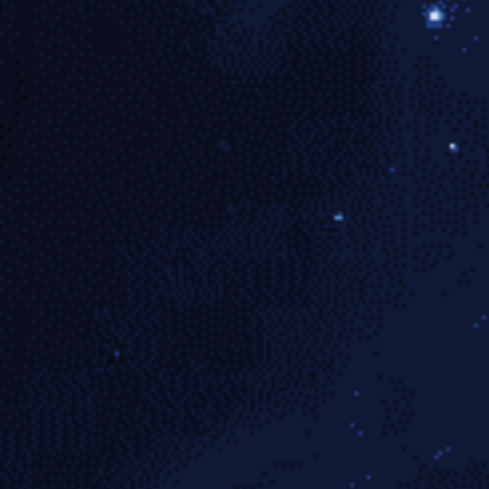
三少传奇表现