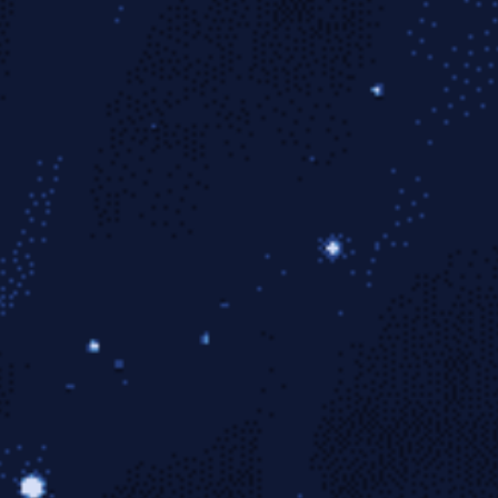
2、历史地位与传奇比较
文班卡斯尔哈珀此次单场得分200+不仅是个人职
时刻。在此之前，雷霆三少——杜兰特、威斯布
们所创造的数据至今仍被广泛传颂。如今，哈珀
赢得了比肩传奇球星们的位置。
这种比较不仅仅停留在数字层面，更是在文化与
能达到前辈们所取得的成就，而哈珀此次记录恰
的传奇故事。他用实际行动证明：只要努力，就
此外，此次成就也会激励更多年轻球员，不论是
如火如荼的发展后，其他年轻选手必然会受到鼓
多机会。
3、对球队的重要贡献