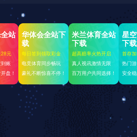
新一代明星球员的代表。
1、哈珀的个人能力
文班卡斯尔哈珀之所以能够在季后赛中打出如此
他拥有出色的身体素质和敏捷性，使得他在场上
性，让他能够轻松完成各种进攻动作，无论是跳
此外，哈珀还具备很强的篮球智商。他在比赛中
够合理选择投篮时机，并且找到最优解。他对于
判，都让他的进攻更为有效。
最后，哈珀在训练上的努力也是其成功不可或缺
过不断练习来弥补不足，增强自己的综合实力。
而出，为球队带来胜利。