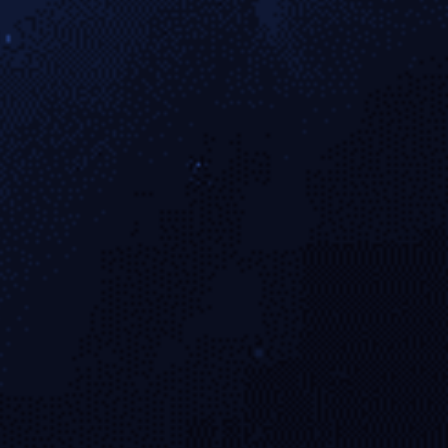
，从而实现经济利益最大化。
势头。随着各支球队对他的研究加深，如何
不断完善自身技术，提高抗压能力，他才能
。
历，将促使他逐渐成长为领袖型人物，不仅
树立榜样。因此，我们有理由相信，在不久
场季后赛200+得分纪录，不仅彰显了其卓
重要时刻。他追平雷霆三少传奇表现，不仅
予了众多年轻选手希望与动力，让他们相信