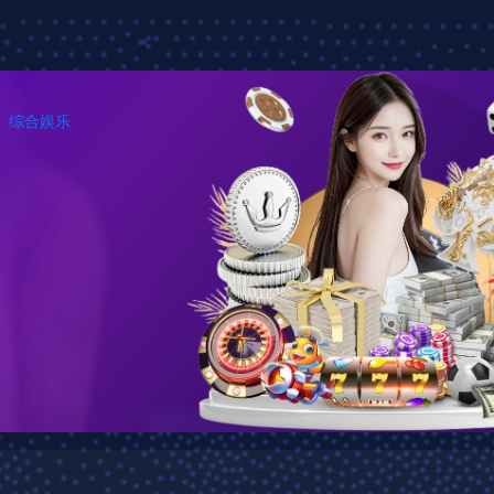
体育
下载App
公司简介
网 · 权威体
用户提供包括NBA、英超、欧
受用户信赖。