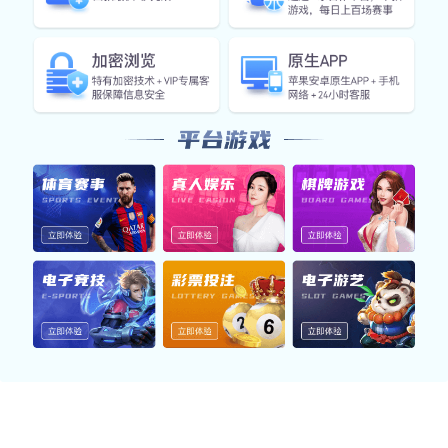
具备良好的传球能力和战术意识，这使得他在比赛中
能够创造更多机会。此外，他还参与防守，为球队提
供全面支持，这种全能型球员无疑是现代足球所需的
人才。
正因为如此，许多顶级俱乐部都对他的能力表示赞赏
并试图签下他，其中巴萨此次提出的1亿欧元报价便
是有力证明。然而，对于一个如此年轻且潜力巨大的
球员来说，其身价未来仍有可能进一步攀升，因此对
于他的转会问题，自然变得更加复杂。
2、马竞对转会的态度
作为西甲的一支传统强队，马德里竞技一直以来注重
团队建设和人才培养。俱乐部管理层非常清楚阿尔瓦
雷斯在球队中的重要性，因此对于外界提出的转会请