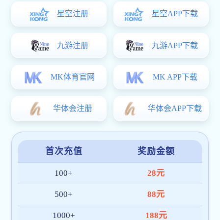
2026-06-30 13:51
40 次阅读
詹金斯谈字母哥祝贺上任称两人一直保持
良好联系
在近期的采访中，密尔沃基雄鹿队的主教练詹金斯谈
到了他与球队明星球员字母哥的关系，并祝贺他上
任。在这次对话中，詹金斯强调了两人之间一直保持
良好的联系，分享了他们在职业生涯中的相互支持和
鼓励。这篇文章将从四个方面深入探讨詹金斯对于字
母哥的祝贺、两人之间的友谊以及他们如何共同面对
挑战等内容。通过这些分析，我们能够更全面地理解