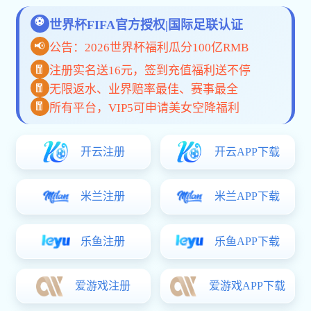
首页
/
体育资讯
/ 正文