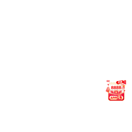
例如，在面对强劲对手时，詹金斯会根据比赛进程做
出调整，而字母哥则负责带动全队士气，为大家打
气。有时候，即便情况不如预期，他们依然会紧密合
作，通过积极沟通找到解决方案。这种强大的团队精
神让球员们倍感振奋，同时也强化了詹金斯与字母哥
之间深厚信任关系。
有意思的是，两人在不同情况下展现出的韧性，使得
他们在赛季末期的时候能够逆转局势，实现惊人的胜
利。他们用实际行动证明，只要团结一致，就没有克
服不了的困难。
4、展望未来的发展
随着新赛季临近，詹金斯对于未来充满期待。他认