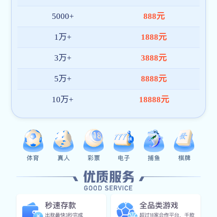
这位教练与球员之间深厚的情谊及其对球队发展的积
极影响。
1、詹金斯对字母哥的祝贺
在采访中，詹金斯表达了对字母哥上任后的由衷祝
贺。他指出，这不仅是个人成就，更是整个球队及其
支持者的骄傲。作为一名出色的运动员，字母哥所取
得的成绩让他成为了联盟中的佼佼者，而他的领导力
则为球队注入了新的活力。
此外，詹金斯还提到，在字母哥担任队长期间，他展
现出了卓越的比赛智商和无私精神，这些品质使得球
队在竞争激烈的环境中依然能够团结一致。这样的领
导风格不仅提升了队伍士气，也为年轻球员树立了榜