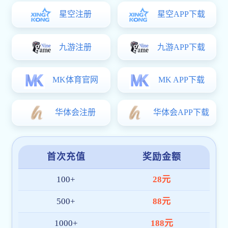
2026-07-03 00:29
51 次阅读
瓜迪奥拉十年曼城之路从意外嘉宾到发布
会的明星转变
本文将深入探讨瓜迪奥拉在曼城十年间的职业生涯，
从最初的意外嘉宾到如今发布会上的明星教练，经历
了怎样的变化与成长。文章将从四个方面进行阐述：
首先是瓜迪奥拉的入驻曼城背景与初期挑战，其次分
析他如何建立起自己的战术体系，再者探讨他在球队
管理和球员培养方面的贡献，最后总结他的成就与对
足球界的影响。通过这四个方面，我们可以更全面地