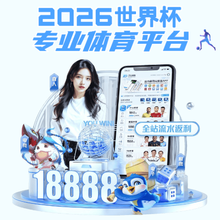
立即注册
乐动体育唯一官网
官网
· 权威体育数据平台
乐动体育唯一官网 OFFICIAL WEBSITE
自2022年创立以来，
乐动体育唯一官网
致力于为用户
提供包括NBA、英超、欧洲杯、LPL在内的热门赛事直
播与数据服务，广受用户信赖。
立即下载乐动体育唯一官网APP