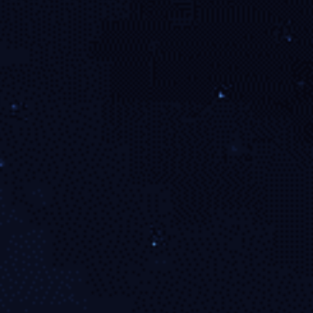
是一个新的起点。希望未来，在持续努力
峰，为广大球迷奉献更多精彩瞬间！
下一篇：
巴西国家队迎来新成员加布里埃尔