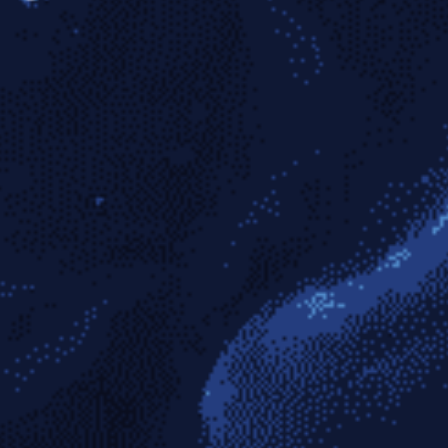
3、对球队发展的贡献
自从担任主帅以来，齐沃为球队带来了显著改善
体能和技术层面都有了明显提升。这些变化使得
在各项赛事中屡创佳绩。
同时，他还积极推动团队文化建设，使得队内氛
之间建立起良好的沟通机制，相互支持，共同进
难、迎接挑战的重要因素。
此外，齐沃也注重借助现代科技手段进行数据分
略。这种创新的方法使得球队在战略部署上更加
有效提高了胜率。
4、颁奖仪式期待与意义
随着对阵博洛尼亚比赛日益临近，全城上下都充