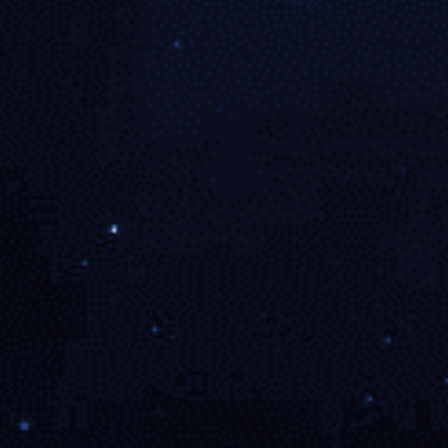
巴西国家队迎来新成员加
凯恩在社交
布里埃尔
友们的勇
2026-07-10
2026-08-01
推荐网站