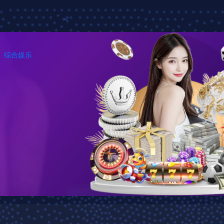
体育
下载App
公司简介
网 · 权威体
用户提供包括NBA、英超、欧
受用户信赖。