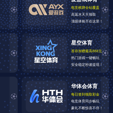
2026-07-09 04:10
0 次阅读
练奖项的消息进行深入探讨。齐沃作为一名优
广泛赞誉。文章将从四个方面详细阐述这一
对球队发展的贡献，以及颁奖仪式的期待与
是对齐沃个人能力的认可，也是对其团队努