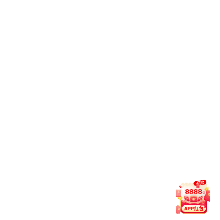
纪律处分政策，以确保比赛环境和体育精神得到尊
重。这些政策涵盖了包括种族歧视、暴力行为以及不
当语言等多个方面。
随着社交媒体的发展，越来越多运动员通过平台分享
自己的看法，这也让他们面临更多风险。因此，欧足
联不断更新相关规定，以适应时代变化，同时强化对
违规行为的处罚力度。这令很多球员意识到，在表达
自我时必须考虑周全，因为一旦跨越底线，将付出惨
痛代价。
尽管如此，对于如何平衡体育精神与个人自由仍然是
一个复杂的问题。许多观众期望看到真实的人格表
达，却又希望避免任何形式的不当影响。因此，在管
理政策实施过程中，需要持续进行反思与调整，以期