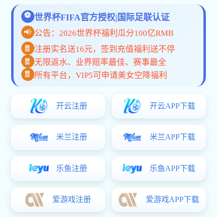
首页
/
体育资讯
/ 正文